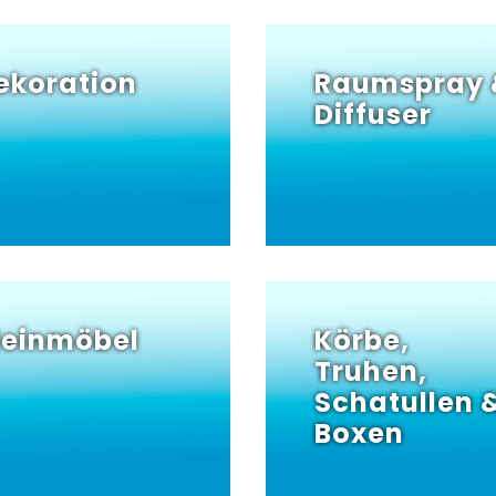
ekoration
Raumspray 
Diffuser
leinmöbel
Körbe,
Truhen,
Schatullen 
Boxen