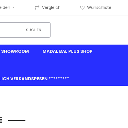
elden
Vergleich
Wunschliste
SUCHEN
O SHOWROOM
MADAL BAL PLUS SHOP
GLICH VERSANDSPESEN *********
E