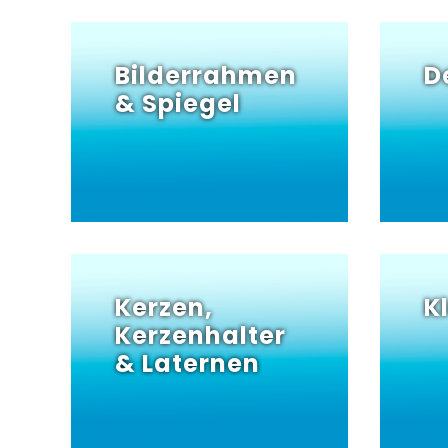
Bilderrahmen
D
& Spiegel
Kerzen,
K
Kerzenhalter
& Laternen