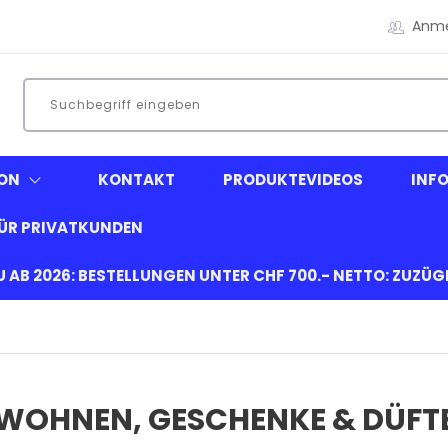
Anm
ON
KONTAKT
PRODUKTEVIDEOS
INF
ÜR PRIVATKUNDEN
EU AB 2026: BESTELLUNGEN UNTER CHF 700.- NETTO: ZUZÜ
WOHNEN, GESCHENKE & DÜFT