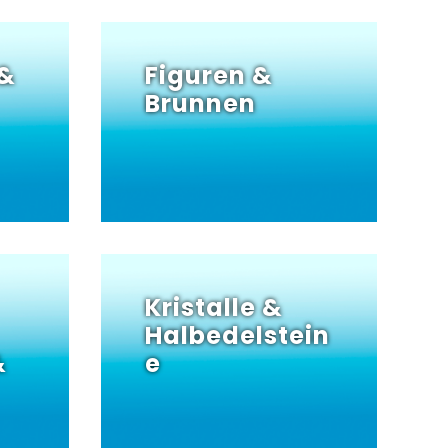
&
Figuren &
Brunnen
Kristalle &
Halbedelstein
&
e