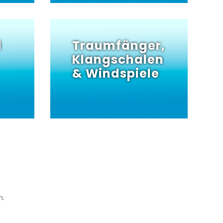
l
Traumfänger,
Klangschalen
& Windspiele
n.