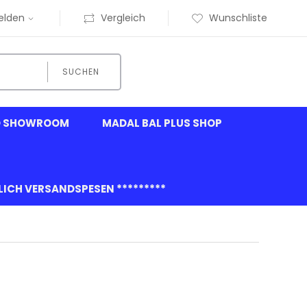
elden
Vergleich
Wunschliste
SUCHEN
O SHOWROOM
MADAL BAL PLUS SHOP
GLICH VERSANDSPESEN *********