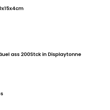
0x15x4cm
l ass 200Stck in Displaytonne
ss