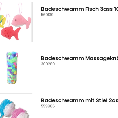
Badeschwamm Fisch 3ass 1
560139
Badeschwamm Massageknäue
300280
Badeschwamm mit Stiel 2a
559986