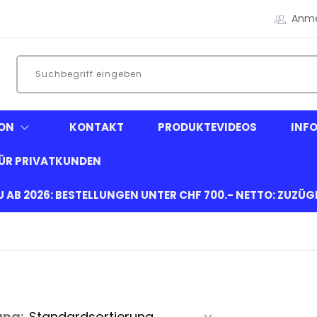
Anm
ON
KONTAKT
PRODUKTEVIDEOS
INF
ÜR PRIVATKUNDEN
EU AB 2026: BESTELLUNGEN UNTER CHF 700.- NETTO: ZUZÜ
ung: