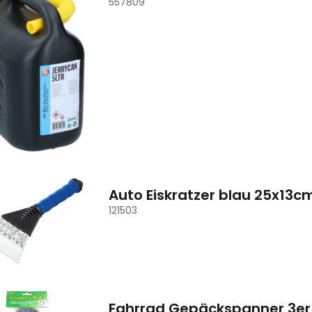
557809
Auto Eiskratzer blau 25x13
121503
Fahrrad Gepäckspanner 3er