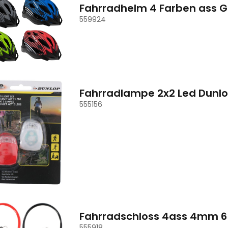
Fahrradhelm 4 Farben ass 
559924
Fahrradlampe 2x2 Led Dunlo
555156
Fahrradschloss 4ass 4mm 
555918