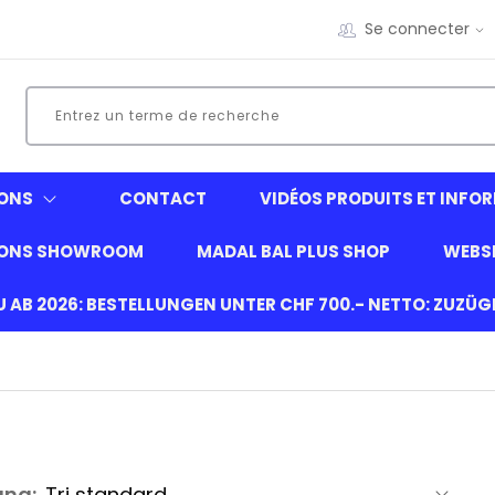
Se connecter
ONS
CONTACT
VIDÉOS PRODUITS ET INFO
IONS SHOWROOM
MADAL BAL PLUS SHOP
WEBS
EU AB 2026: BESTELLUNGEN UNTER CHF 700.- NETTO: ZUZÜ
ung: