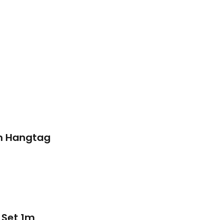
cm Hangtag
 Set 1m