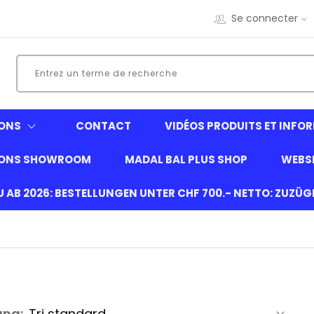
Se connecter
ONS
CONTACT
VIDÉOS PRODUITS ET INFO
IONS SHOWROOM
MADAL BAL PLUS SHOP
WEBS
EU AB 2026: BESTELLUNGEN UNTER CHF 700.- NETTO: ZUZÜ
ung: