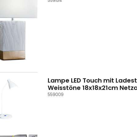
559154
Lampe LED Touch mit Ladestat
Weisstöne 18x18x21cm Netz
559009